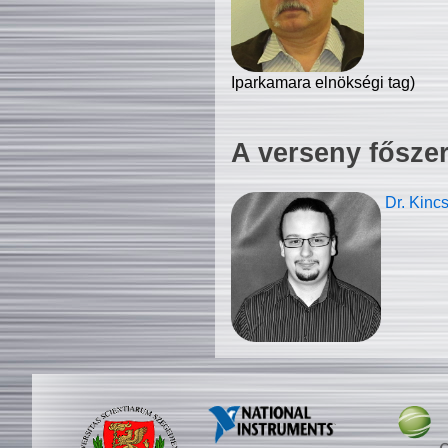
Iparkamara elnökségi tag)
A verseny fősze
Dr. Kinc