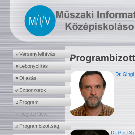
Versenyfelhívás
Programbizot
Lebonyolítás
Dr. Gingl
Díjazás
Szponzorok
Program
Regisztráció
Programbizottság
Dr. Pletl S