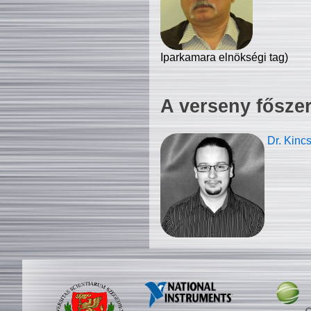
Iparkamara elnökségi tag)
A verseny fősze
Dr. Kinc