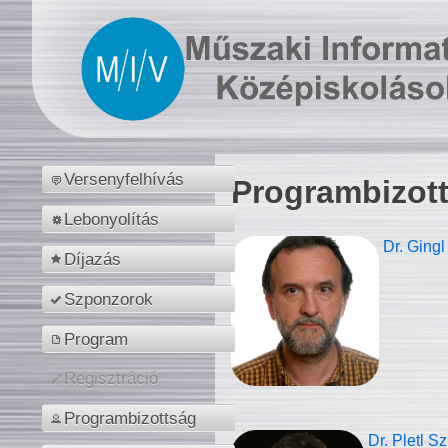
Versenyfelhívás
Programbizot
Lebonyolítás
Dr. Gingl
Díjazás
Szponzorok
Program
Regisztráció
Programbizottság
Dr. Pletl S