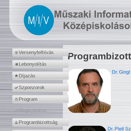
Versenyfelhívás
Programbizot
Lebonyolítás
Dr. Gingl
Díjazás
Szponzorok
Program
Regisztráció
Programbizottság
Dr. Pletl S