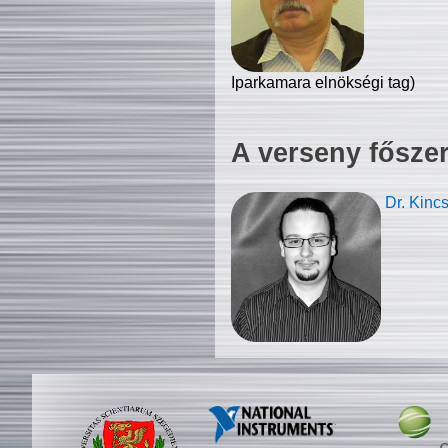
Iparkamara elnökségi tag)
A verseny fősze
Dr. Kinc