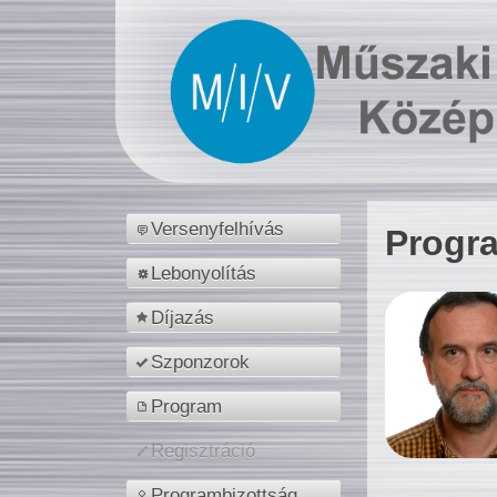
Versenyfelhívás
Progr
Lebonyolítás
Díjazás
Szponzorok
Program
Regisztráció
Programbizottság