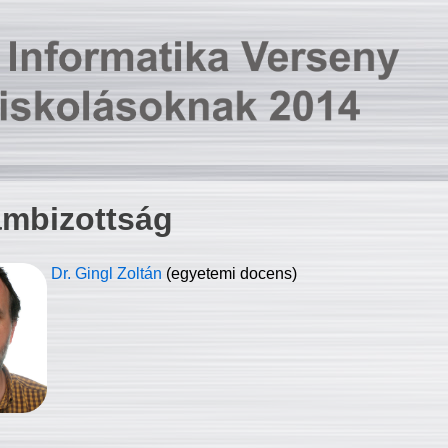
ambizottság
Dr. Gingl Zoltán
(egyetemi docens)