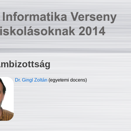
ambizottság
Dr. Gingl Zoltán
(egyetemi docens)