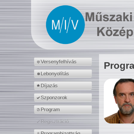
Versenyfelhívás
Progr
Lebonyolítás
Díjazás
Szponzorok
Program
Regisztráció
Programbizottság