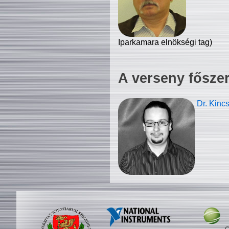
Iparkamara elnökségi tag)
A verseny fősze
Dr. Kinc