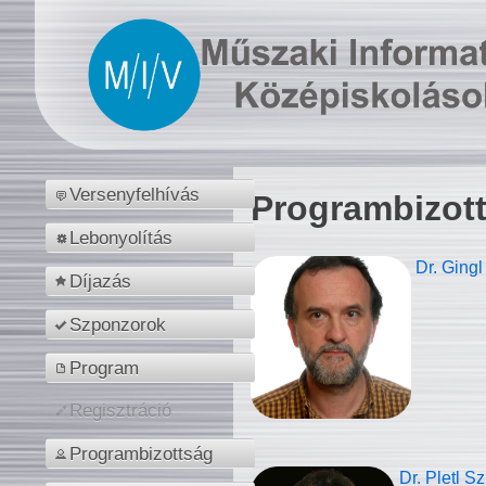
Versenyfelhívás
Programbizot
Lebonyolítás
Dr. Gingl
Díjazás
Szponzorok
Program
Regisztráció
Programbizottság
Dr. Pletl S