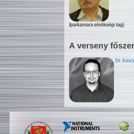
Iparkamara elnökségi tag)
A verseny fősze
Dr. Kinc