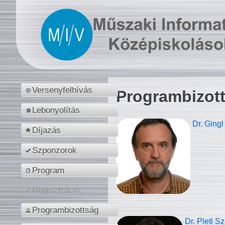
Versenyfelhívás
Programbizot
Lebonyolítás
Dr. Gingl
Díjazás
Szponzorok
Program
Regisztráció
Programbizottság
Dr. Pletl S