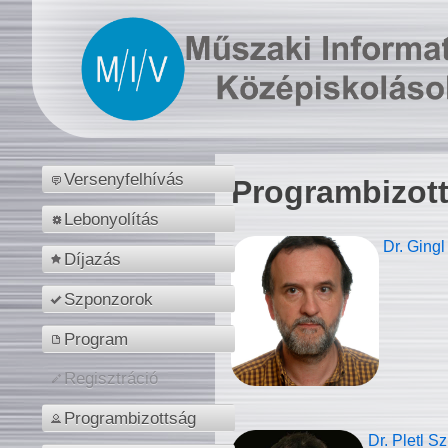
Versenyfelhívás
Programbizot
Lebonyolítás
Dr. Gingl
Díjazás
Szponzorok
Program
Regisztráció
Programbizottság
Dr. Pletl S