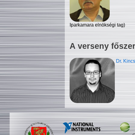
Iparkamara elnökségi tag)
A verseny fősze
Dr. Kinc