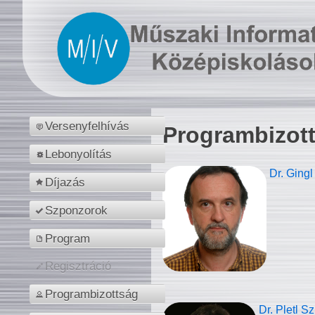
Versenyfelhívás
Programbizot
Lebonyolítás
Dr. Gingl
Díjazás
Szponzorok
Program
Regisztráció
Programbizottság
Dr. Pletl S