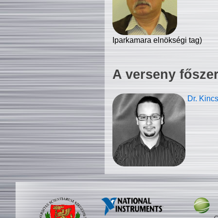
Iparkamara elnökségi tag)
A verseny fősze
Dr. Kinc