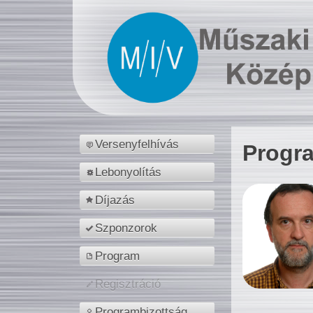
Versenyfelhívás
Progr
Lebonyolítás
Díjazás
Szponzorok
Program
Regisztráció
Programbizottság