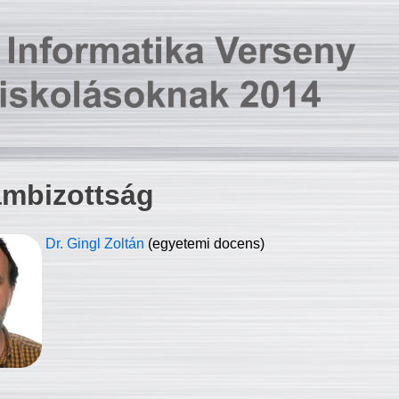
ambizottság
Dr. Gingl Zoltán
(egyetemi docens)