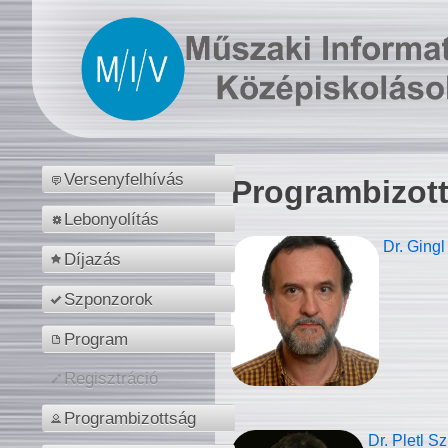
Versenyfelhívás
Programbizot
Lebonyolítás
Dr. Gingl
Díjazás
Szponzorok
Program
Regisztráció
Programbizottság
Dr. Pletl S