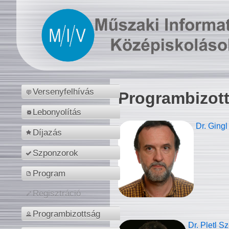
Versenyfelhívás
Programbizot
Lebonyolítás
Dr. Gingl
Díjazás
Szponzorok
Program
Regisztráció
Programbizottság
Dr. Pletl S