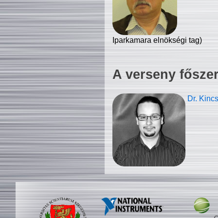
Iparkamara elnökségi tag)
A verseny fősze
Dr. Kinc