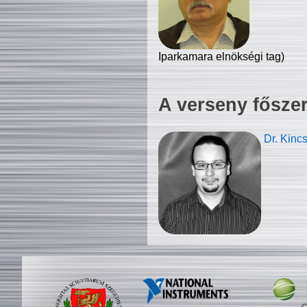
Iparkamara elnökségi tag)
A verseny fősze
Dr. Kinc