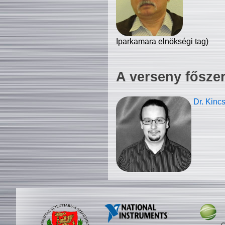
Iparkamara elnökségi tag)
A verseny fősze
Dr. Kinc