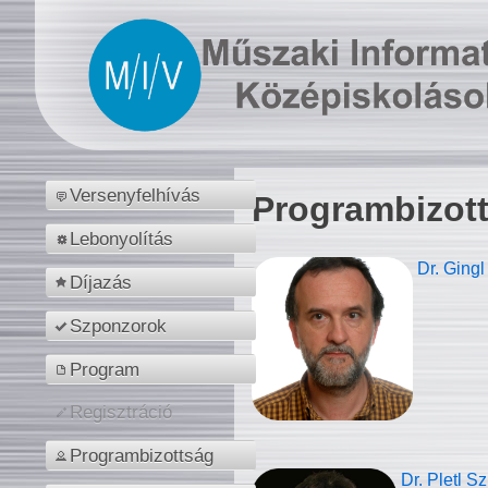
Versenyfelhívás
Programbizot
Lebonyolítás
Dr. Gingl
Díjazás
Szponzorok
Program
Regisztráció
Programbizottság
Dr. Pletl S