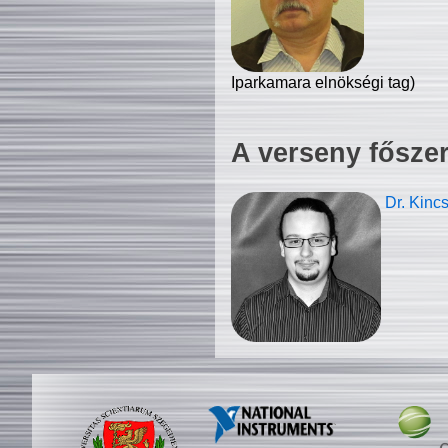
Iparkamara elnökségi tag)
A verseny fősze
Dr. Kinc