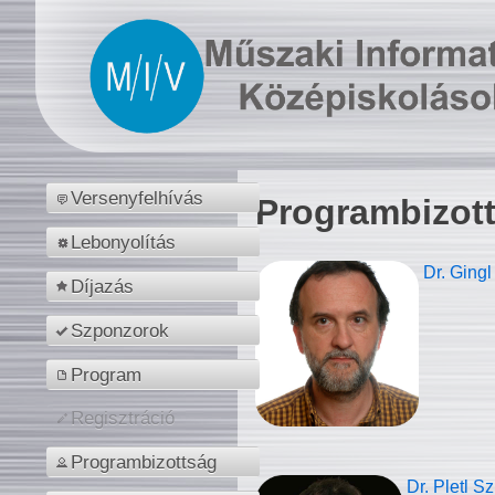
Versenyfelhívás
Programbizot
Lebonyolítás
Dr. Gingl
Díjazás
Szponzorok
Program
Regisztráció
Programbizottság
Dr. Pletl S