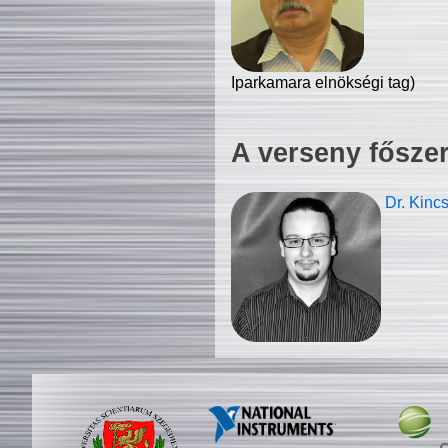
Iparkamara elnökségi tag)
A verseny fősze
Dr. Kinc