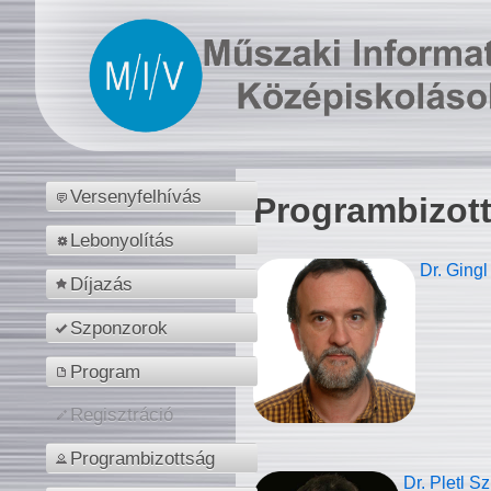
Versenyfelhívás
Programbizot
Lebonyolítás
Dr. Gingl
Díjazás
Szponzorok
Program
Regisztráció
Programbizottság
Dr. Pletl S