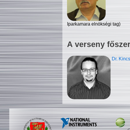
Iparkamara elnökségi tag)
A verseny fősze
Dr. Kinc