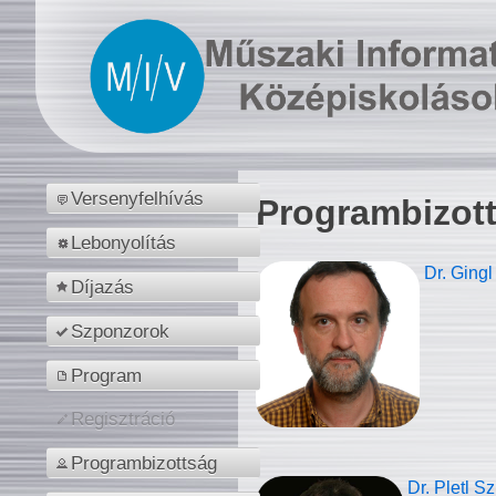
Versenyfelhívás
Programbizot
Lebonyolítás
Dr. Gingl
Díjazás
Szponzorok
Program
Regisztráció
Programbizottság
Dr. Pletl S