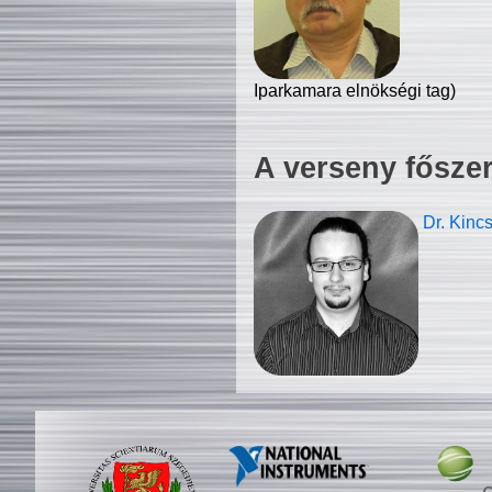
Iparkamara elnökségi tag)
A verseny fősze
Dr. Kinc