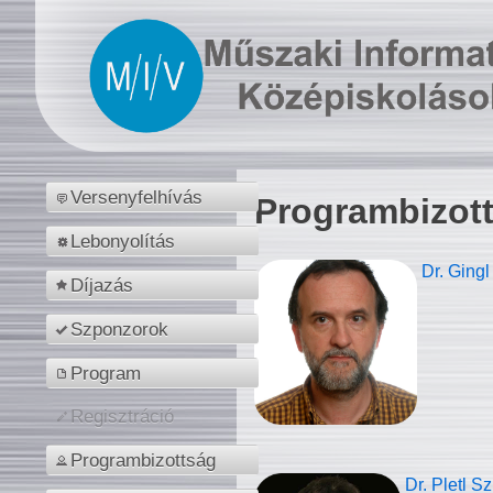
Versenyfelhívás
Programbizot
Lebonyolítás
Dr. Gingl
Díjazás
Szponzorok
Program
Regisztráció
Programbizottság
Dr. Pletl S