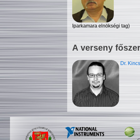
Iparkamara elnökségi tag)
A verseny fősze
Dr. Kinc