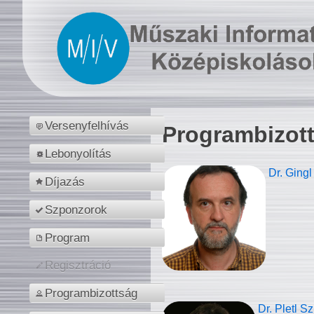
Versenyfelhívás
Programbizot
Lebonyolítás
Dr. Gingl
Díjazás
Szponzorok
Program
Regisztráció
Programbizottság
Dr. Pletl S