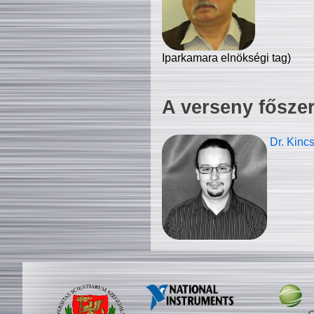
Iparkamara elnökségi tag)
A verseny fősze
Dr. Kinc