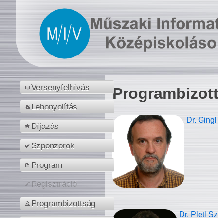
Versenyfelhívás
Programbizot
Lebonyolítás
Dr. Gingl
Díjazás
Szponzorok
Program
Regisztráció
Programbizottság
Dr. Pletl S