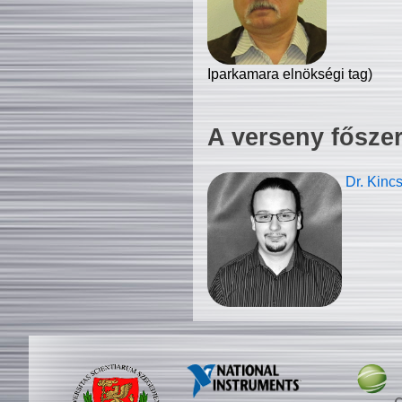
Iparkamara elnökségi tag)
A verseny fősze
Dr. Kinc