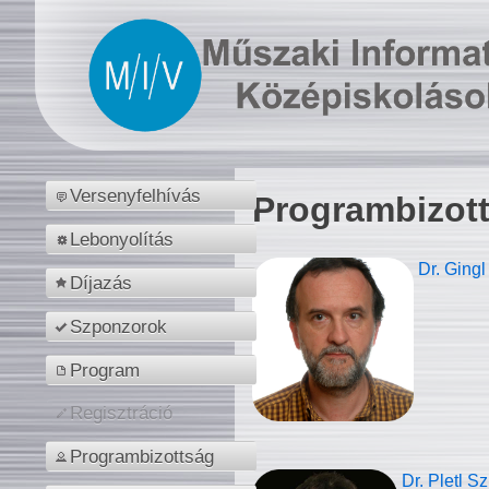
Versenyfelhívás
Programbizot
Lebonyolítás
Dr. Gingl
Díjazás
Szponzorok
Program
Regisztráció
Programbizottság
Dr. Pletl S