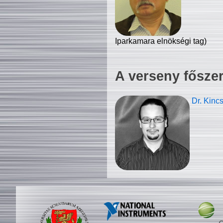
Iparkamara elnökségi tag)
A verseny fősze
Dr. Kinc