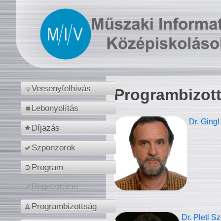
Versenyfelhívás
Programbizot
Lebonyolítás
Dr. Gingl
Díjazás
Szponzorok
Program
Regisztráció
Programbizottság
Dr. Pletl S