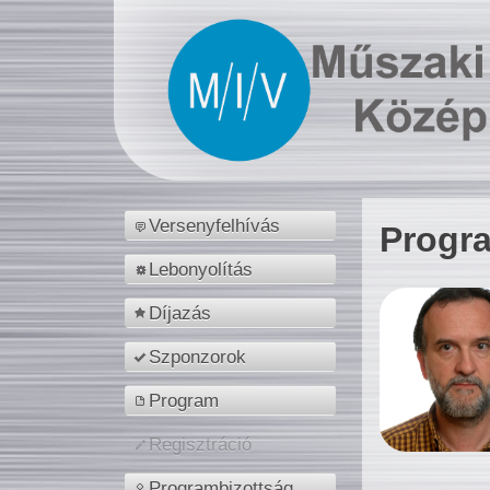
Versenyfelhívás
Progr
Lebonyolítás
Díjazás
Szponzorok
Program
Regisztráció
Programbizottság