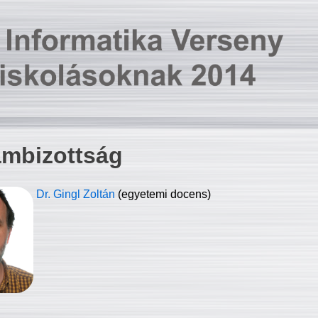
ambizottság
Dr. Gingl Zoltán
(egyetemi docens)