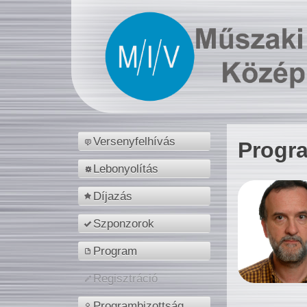
Versenyfelhívás
Progr
Lebonyolítás
Díjazás
Szponzorok
Program
Regisztráció
Programbizottság