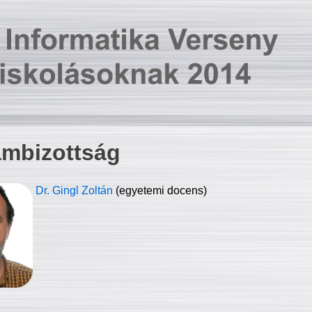
ambizottság
Dr. Gingl Zoltán
(egyetemi docens)