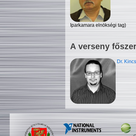
Iparkamara elnökségi tag)
A verseny fősze
Dr. Kinc