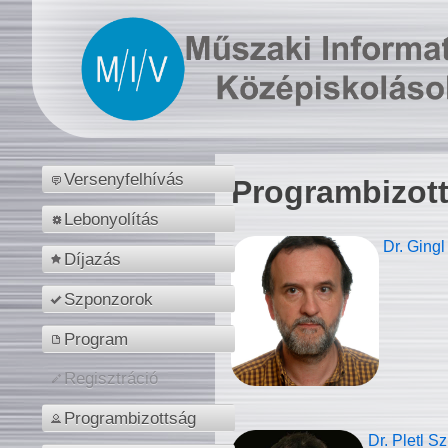
Versenyfelhívás
Programbizot
Lebonyolítás
Dr. Gingl
Díjazás
Szponzorok
Program
Regisztráció
Programbizottság
Dr. Pletl S