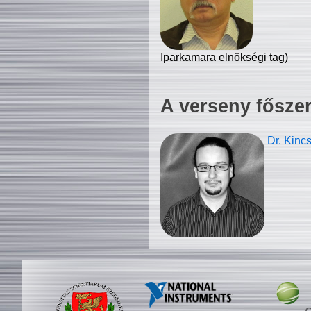
Iparkamara elnökségi tag)
A verseny fősze
Dr. Kinc