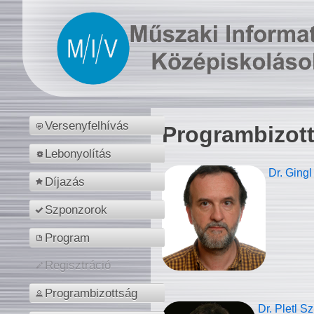
Versenyfelhívás
Programbizot
Lebonyolítás
Dr. Gingl
Díjazás
Szponzorok
Program
Regisztráció
Programbizottság
Dr. Pletl S