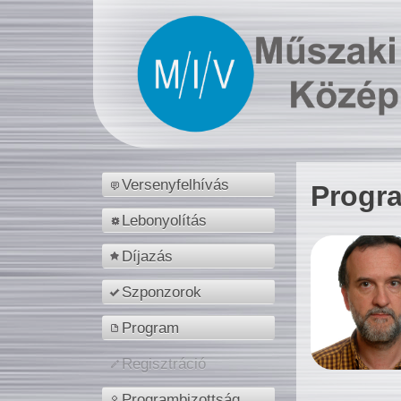
Versenyfelhívás
Progr
Lebonyolítás
Díjazás
Szponzorok
Program
Regisztráció
Programbizottság