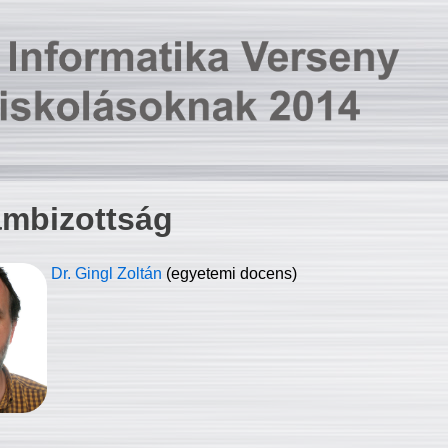
ambizottság
Dr. Gingl Zoltán
(egyetemi docens)