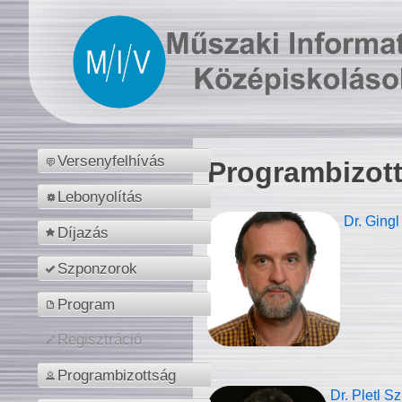
Versenyfelhívás
Programbizot
Lebonyolítás
Dr. Gingl
Díjazás
Szponzorok
Program
Regisztráció
Programbizottság
Dr. Pletl S