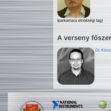
Iparkamara elnökségi tag)
A verseny fősze
Dr. Kinc