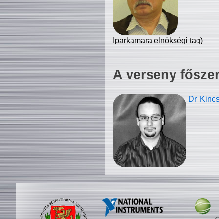
Iparkamara elnökségi tag)
A verseny fősze
Dr. Kinc