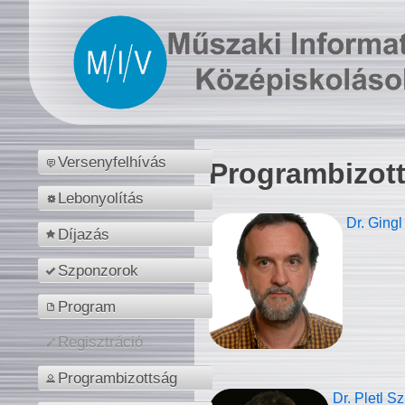
Versenyfelhívás
Programbizot
Lebonyolítás
Dr. Gingl
Díjazás
Szponzorok
Program
Regisztráció
Programbizottság
Dr. Pletl S