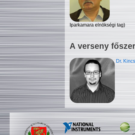
Iparkamara elnökségi tag)
A verseny fősze
Dr. Kinc