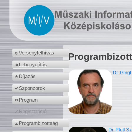
Versenyfelhívás
Programbizot
Lebonyolítás
Dr. Gingl
Díjazás
Szponzorok
Program
Regisztráció
Programbizottság
Dr. Pletl S