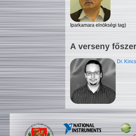
Iparkamara elnökségi tag)
A verseny fősze
Dr. Kinc