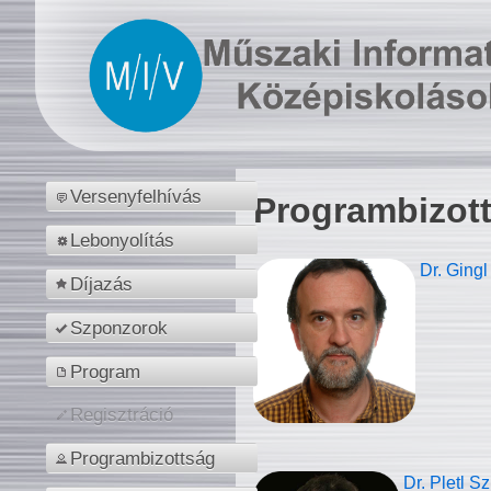
Versenyfelhívás
Programbizot
Lebonyolítás
Dr. Gingl
Díjazás
Szponzorok
Program
Regisztráció
Programbizottság
Dr. Pletl S