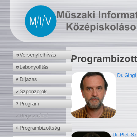
Versenyfelhívás
Programbizot
Lebonyolítás
Dr. Gingl
Díjazás
Szponzorok
Program
Regisztráció
Programbizottság
Dr. Pletl S