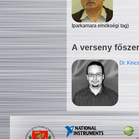
Iparkamara elnökségi tag)
A verseny fősze
Dr. Kinc