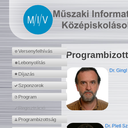
Versenyfelhívás
Programbizot
Lebonyolítás
Dr. Gingl
Díjazás
Szponzorok
Program
Regisztráció
Programbizottság
Dr. Pletl S