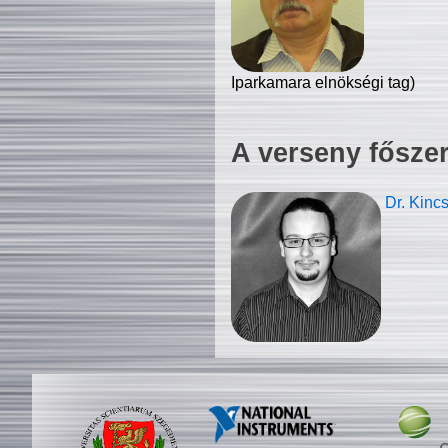
Iparkamara elnökségi tag)
A verseny fősze
Dr. Kinc