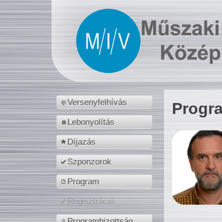
Versenyfelhívás
Progr
Lebonyolítás
Díjazás
Szponzorok
Program
Regisztráció
Programbizottság