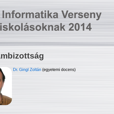
ambizottság
Dr. Gingl Zoltán
(egyetemi docens)