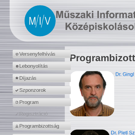
Versenyfelhívás
Programbizot
Lebonyolítás
Dr. Gingl
Díjazás
Szponzorok
Program
Regisztráció
Programbizottság
Dr. Pletl S