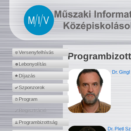
Versenyfelhívás
Programbizot
Lebonyolítás
Dr. Gingl
Díjazás
Szponzorok
Program
Regisztráció
Programbizottság
Dr. Pletl S