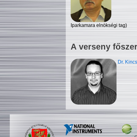
Iparkamara elnökségi tag)
A verseny fősze
Dr. Kinc