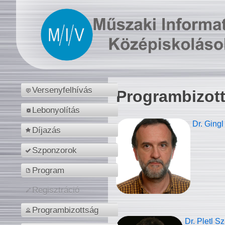
Versenyfelhívás
Programbizot
Lebonyolítás
Dr. Gingl
Díjazás
Szponzorok
Program
Regisztráció
Programbizottság
Dr. Pletl S