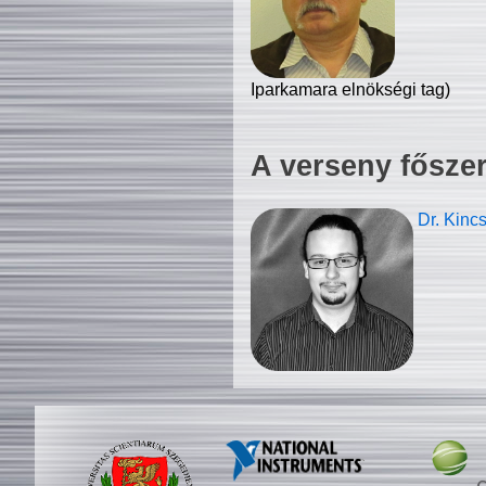
Iparkamara elnökségi tag)
A verseny fősze
Dr. Kinc