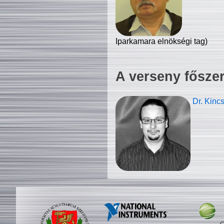
Iparkamara elnökségi tag)
A verseny fősze
Dr. Kinc