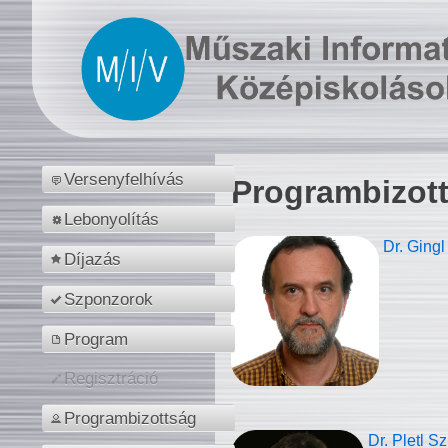
Versenyfelhívás
Programbizot
Lebonyolítás
Dr. Gingl
Díjazás
Szponzorok
Program
Regisztráció
Programbizottság
Dr. Pletl S