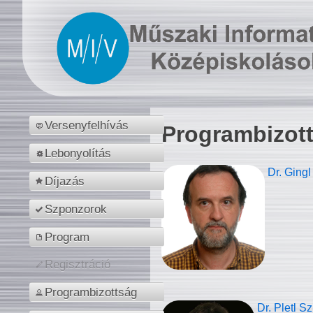
Versenyfelhívás
Programbizot
Lebonyolítás
Dr. Gingl
Díjazás
Szponzorok
Program
Regisztráció
Programbizottság
Dr. Pletl S