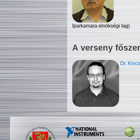
Iparkamara elnökségi tag)
A verseny fősze
Dr. Kinc