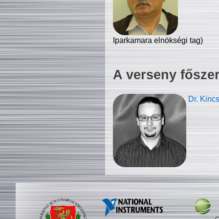
Iparkamara elnökségi tag)
A verseny fősze
Dr. Kinc