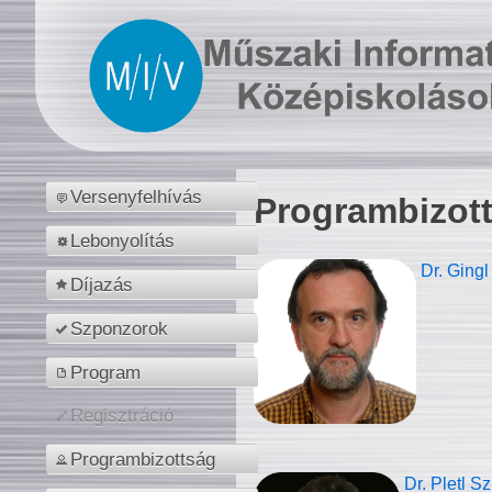
Versenyfelhívás
Programbizot
Lebonyolítás
Dr. Gingl
Díjazás
Szponzorok
Program
Regisztráció
Programbizottság
Dr. Pletl S