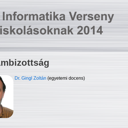
ambizottság
Dr. Gingl Zoltán
(egyetemi docens)