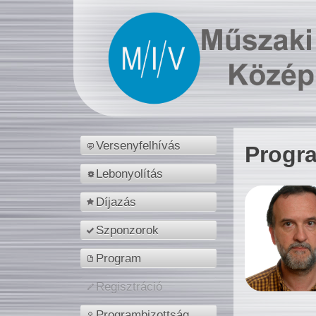
Versenyfelhívás
Progr
Lebonyolítás
Díjazás
Szponzorok
Program
Regisztráció
Programbizottság