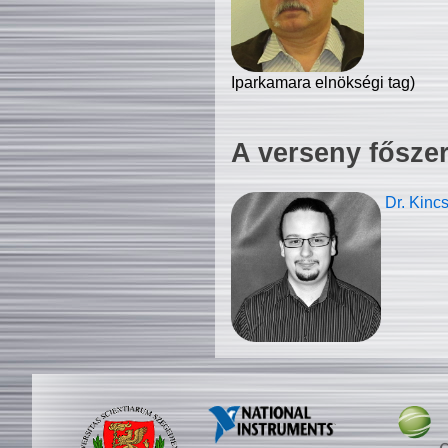
Iparkamara elnökségi tag)
A verseny fősze
Dr. Kinc