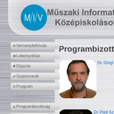
Versenyfelhívás
Programbizot
Lebonyolítás
Dr. Gingl
Díjazás
Szponzorok
Program
Regisztráció
Programbizottság
Dr. Pletl S