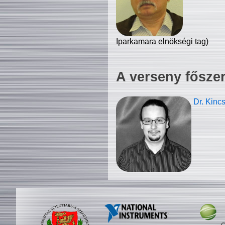
Iparkamara elnökségi tag)
A verseny fősze
Dr. Kinc