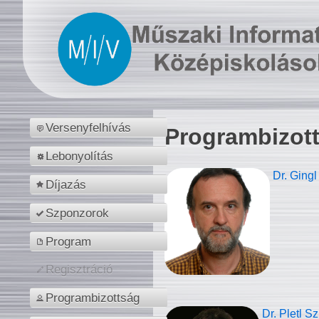
Versenyfelhívás
Programbizot
Lebonyolítás
Dr. Gingl
Díjazás
Szponzorok
Program
Regisztráció
Programbizottság
Dr. Pletl S