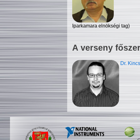
Iparkamara elnökségi tag)
A verseny fősze
Dr. Kinc