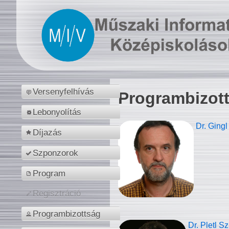
Versenyfelhívás
Programbizot
Lebonyolítás
Dr. Gingl
Díjazás
Szponzorok
Program
Regisztráció
Programbizottság
Dr. Pletl S