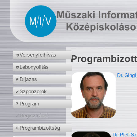
Versenyfelhívás
Programbizot
Lebonyolítás
Dr. Gingl
Díjazás
Szponzorok
Program
Regisztráció
Programbizottság
Dr. Pletl S