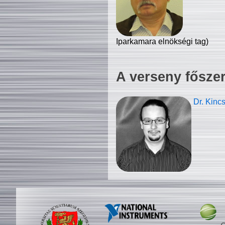
Iparkamara elnökségi tag)
A verseny fősze
Dr. Kinc