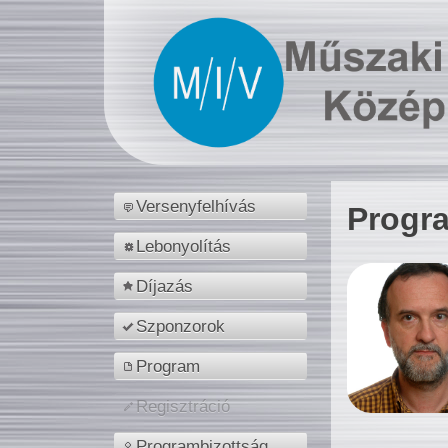
Versenyfelhívás
Progr
Lebonyolítás
Díjazás
Szponzorok
Program
Regisztráció
Programbizottság