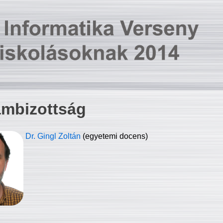
ambizottság
Dr. Gingl Zoltán
(egyetemi docens)