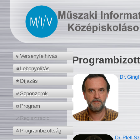
Versenyfelhívás
Programbizot
Lebonyolítás
Dr. Gingl
Díjazás
Szponzorok
Program
Regisztráció
Programbizottság
Dr. Pletl S