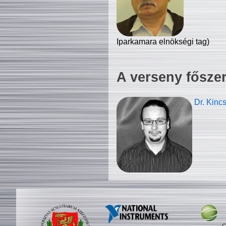
Iparkamara elnökségi tag)
A verseny fősze
Dr. Kinc