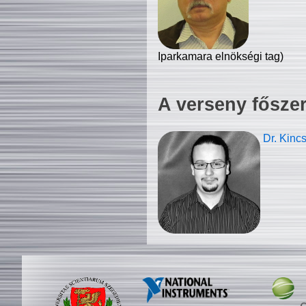
Iparkamara elnökségi tag)
A verseny fősze
Dr. Kinc