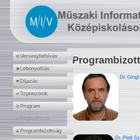
Versenyfelhívás
Programbizot
Lebonyolítás
Dr. Gingl
Díjazás
Szponzorok
Program
Regisztráció
Programbizottság
Dr. Pletl S