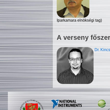
Iparkamara elnökségi tag)
A verseny fősze
Dr. Kinc