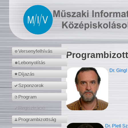
Versenyfelhívás
Programbizot
Lebonyolítás
Dr. Gingl
Díjazás
Szponzorok
Program
Regisztráció
Programbizottság
Dr. Pletl S