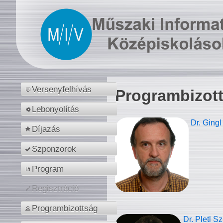
Versenyfelhívás
Programbizot
Lebonyolítás
Dr. Gingl
Díjazás
Szponzorok
Program
Regisztráció
Programbizottság
Dr. Pletl S