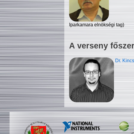
Iparkamara elnökségi tag)
A verseny fősze
Dr. Kinc